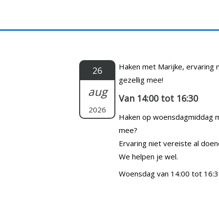
Doorgaan
naar
inhoud
Haken met Marijke, ervaring n
26
gezellig mee!
aug
Van 14:00 tot 16:30
2026
Haken op woensdagmiddag me
mee?
Ervaring niet vereiste al doe
We helpen je wel.
Woensdag van 14:00 tot 16: