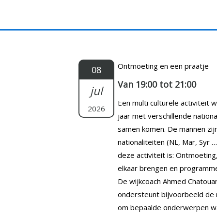
Doorgaan
naar
inhoud
Ontmoeting en een praatje
08
Van 19:00 tot 21:00
jul
Een multi culturele activiteit
2026
jaar met verschillende nationa
samen komen. De mannen zijn 
nationaliteiten (NL, Mar, Syr 
deze activiteit is: Ontmoeting
elkaar brengen en programmer
De wijkcoach Ahmed Chatouani 
ondersteunt bijvoorbeeld de
om bepaalde onderwerpen waa