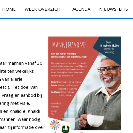
HOME
WEEK OVERZICHT
AGENDA
NIEUWSFLITS
 waar mannen vanaf 30
liteiten wekelijks
van allerlei
…etc ). Het doel van
, vraag en aanbod bij
ing met visie.
en Khalid el Khaldi
 mannen, waar nodig,
r zij informatie over