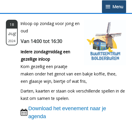
Doorgaan
Menu
Menu
naar
inhoud
Inloop op zondag voor jong en
18
oud
aug
Van 14:00 tot 16:30
2024
Iedere zondagmiddag een
gezellige inloop
Kom gezellig een praatje
maken onder het genot van een bakje koffie, thee,
een glaasje wijn, biertje of wat fris,
Darten, kaarten er staan ook verschillende spellen in de
kast om samen te spelen.
Download het evenement naar je
agenda