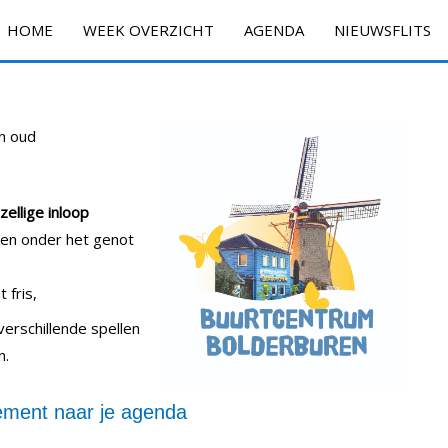
HOME
WEEK OVERZICHT
AGENDA
NIEUWSFLITS
n oud
ellige inloop
ken onder het genot
 fris,
verschillende spellen
n.
ment naar je agenda