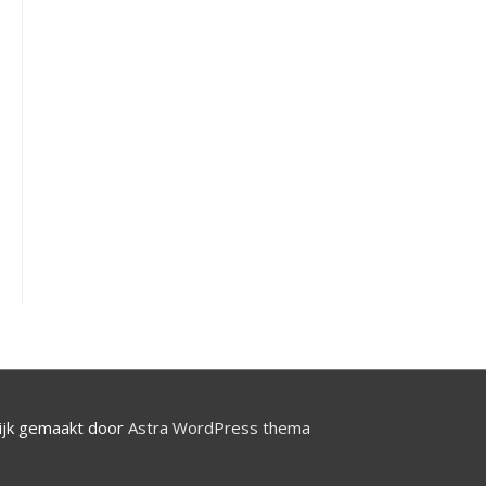
jk gemaakt door
Astra WordPress thema