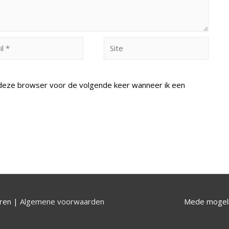
Site
n deze browser voor de volgende keer wanneer ik een
uren |
Algemene voorwaarden
Mede mogeli