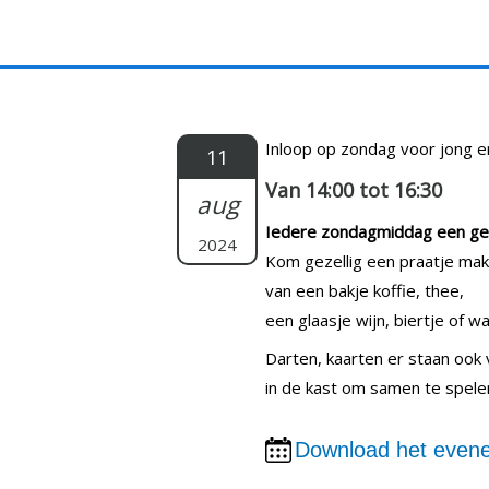
Doorgaan
naar
inhoud
Inloop op zondag voor jong e
11
Van 14:00 tot 16:30
aug
Iedere zondagmiddag een gez
2024
Kom gezellig een praatje ma
van een bakje koffie, thee,
een glaasje wijn, biertje of wat
Darten, kaarten er staan ook 
in de kast om samen te spele
Download het evene