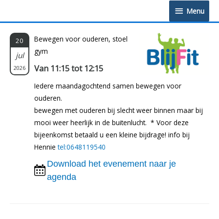
Doorgaan
Menu
Menu
naar
inhoud
Bewegen voor ouderen, stoel
20
gym
jul
Van 11:15 tot 12:15
2026
Iedere maandagochtend samen bewegen voor
ouderen.
bewegen met ouderen bij slecht weer binnen maar bij
mooi weer heerlijk in de buitenlucht. * Voor deze
bijeenkomst betaald u een kleine bijdrage! info bij
Hennie
tel:0648119540
Download het evenement naar je
agenda