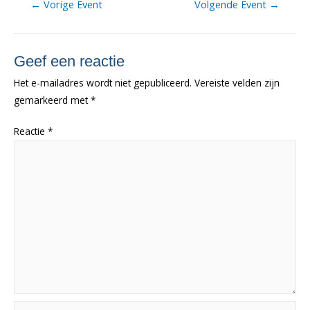
Berichtnavigatie
←
Vorige Event
Volgende Event
→
Geef een reactie
Het e-mailadres wordt niet gepubliceerd.
Vereiste velden zijn
gemarkeerd met
*
Reactie
*
Naam