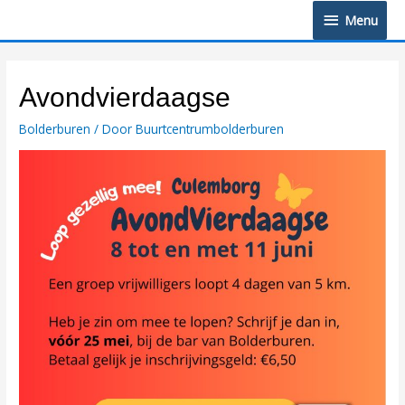
Doorgaan
Menu
Menu
naar
inhoud
Avondvierdaagse
Bolderburen
/ Door
Buurtcentrumbolderburen