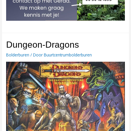
Dungeon-Dragons
Bolderburen
/ Door
Buurtcentrumbolderburen