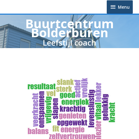
Menu
Buurtcentrum
Bolderburen
Leefstijl coach