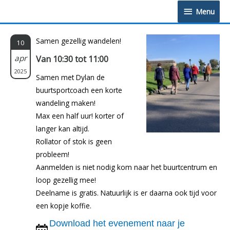
Doorgaan
Menu
Menu
naar
inhoud
Samen gezellig wandelen!
10
apr
Van 10:30 tot 11:00
2025
Samen met Dylan de
buurtsportcoach een korte
wandeling maken!
Max een half uur! korter of
langer kan altijd.
Rollator of stok is geen
probleem!
Aanmelden is niet nodig kom naar het buurtcentrum en
loop gezellig mee!
Deelname is gratis. Natuurlijk is er daarna ook tijd voor
een kopje koffie.
Download het evenement naar je