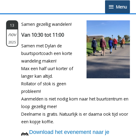
Doorgaan
Menu
Menu
naar
inhoud
Samen gezellig wandelen!
13
nov
Van 10:30 tot 11:00
2025
Samen met Dylan de
buurtsportcoach een korte
wandeling maken!
Max een half uur! korter of
langer kan altijd.
Rollator of stok is geen
probleem!
Aanmelden is niet nodig kom naar het buurtcentrum en
loop gezellig mee!
Deelname is gratis. Natuurlijk is er daarna ook tijd voor
een kopje koffie.
Download het evenement naar je