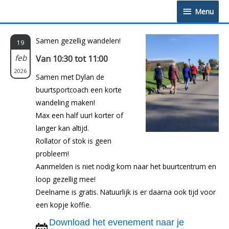
Doorgaan
Menu
Menu
naar
inhoud
Samen gezellig wandelen!
19
feb
Van 10:30 tot 11:00
2026
Samen met Dylan de
buurtsportcoach een korte
wandeling maken!
Max een half uur! korter of
langer kan altijd.
Rollator of stok is geen
probleem!
Aanmelden is niet nodig kom naar het buurtcentrum en
loop gezellig mee!
Deelname is gratis. Natuurlijk is er daarna ook tijd voor
een kopje koffie.
Download het evenement naar je