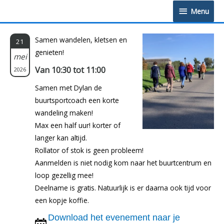
Doorgaan
Menu
Menu
naar
inhoud
Samen wandelen, kletsen en
21
genieten!
mei
Van 10:30 tot 11:00
2026
Samen met Dylan de
buurtsportcoach een korte
wandeling maken!
Max een half uur! korter of
langer kan altijd.
Rollator of stok is geen probleem!
Aanmelden is niet nodig kom naar het buurtcentrum en
loop gezellig mee!
Deelname is gratis. Natuurlijk is er daarna ook tijd voor
een kopje koffie.
Download het evenement naar je