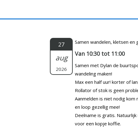
Doorgaan
naar
inhoud
Samen wandelen, kletsen en g
27
Van 10:30 tot 11:00
aug
Samen met Dylan de buurtspo
2026
wandeling maken!
Max een half uur! korter of lan
Rollator of stok is geen prob
Aanmelden is niet nodig kom 
en loop gezellig mee!
Deelname is gratis. Natuurlijk 
voor een kopje koffie.