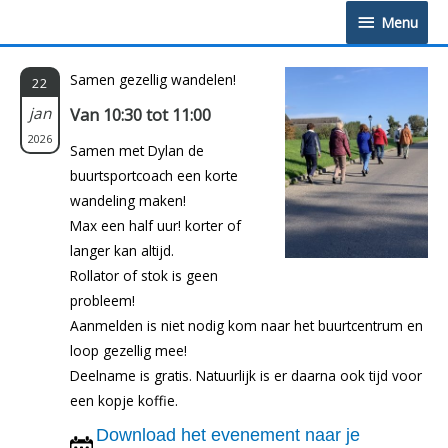
Doorgaan
Menu
Menu
naar
inhoud
Samen gezellig wandelen!
22
jan
Van 10:30 tot 11:00
2026
Samen met Dylan de
buurtsportcoach een korte
wandeling maken!
Max een half uur! korter of
langer kan altijd.
Rollator of stok is geen
probleem!
Aanmelden is niet nodig kom naar het buurtcentrum en
loop gezellig mee!
Deelname is gratis. Natuurlijk is er daarna ook tijd voor
een kopje koffie.
Download het evenement naar je