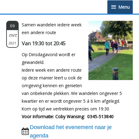
Doorgaan
Menu
Menu
naar
inhoud
Samen wandelen iedere week
09
een andere route
mrt
Van 19:30 tot 20:45
2021
Op Dinsdagavond wordt er
gewandeld.
Iedere week een andere route
op deze manier leert u ook de
omgeving kennen en genieten
van onbekende plekken. We wandelen ongeveer 5
kwartier en er wordt ongeveer 5 á 6 km afgelegd.
Kom op tijd we vertrekken precies om 19:30
Voor informatie: Coby Wansing: 0345-513840
Download het evenement naar je
agenda