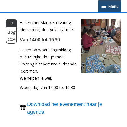
Doorgaan
Menu
Menu
naar
inhoud
Haken met Marijke, ervaring
12
niet vereist, doe gezellig mee!
aug
Van 14:00 tot 16:30
2026
Haken op woensdagmiddag
met Marijke doe je mee?
Ervaring niet vereiste al doende
leert men.
We helpen je wel.
Woensdag van 14:00 tot 16:30
Download het evenement naar je
agenda