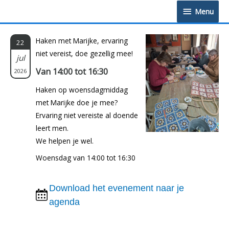
Doorgaan
Menu
Menu
naar
inhoud
Haken met Marijke, ervaring
22
niet vereist, doe gezellig mee!
jul
Van 14:00 tot 16:30
2026
Haken op woensdagmiddag
met Marijke doe je mee?
Ervaring niet vereiste al doende
leert men.
We helpen je wel.
Woensdag van 14:00 tot 16:30
Download het evenement naar je
agenda