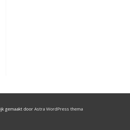
jk gemaakt door
Astra WordPress thema