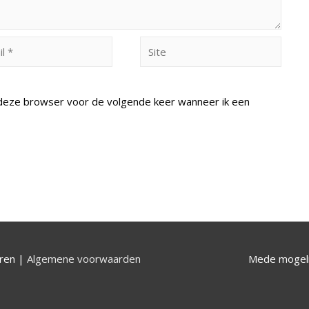
Site
n deze browser voor de volgende keer wanneer ik een
uren |
Algemene voorwaarden
Mede mogeli