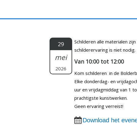
Doorgaan
naar
inhoud
Schilderen alle materialen zij
29
schilderervaring is niet nodig.
mei
Van 10:00 tot 12:00
2026
Kom schilderen in de Bolderb
Elke donderdag- en vrijdagoc
uur en vrijdagmiddag van 1 to
prachtigste kunstwerken.
Geen ervaring verreist!
Download het evene