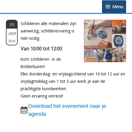
Doorgaan
Menu
Menu
naar
inhoud
Schilderen alle materialen zijn
20
aanwezig, schilderervaring is
mrt
niet nodig.
2026
Van 10:00 tot 12:00
Kom schilderen in de
Bolderburen!
Elke donderdag- en vrijdagochtend van 10 tot 12 uur en
vrijdagmiddag van 1 tot 3 uur werk je aan de
prachtigste kunstwerken.
Geen ervaring verreist!
Download het evenement naar je
agenda