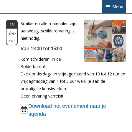
Doorgaan
Menu
Menu
naar
inhoud
Schilderen alle materialen zijn
13
aanwezig, schilderervaring is
feb
niet nodig.
2026
Van 13:00 tot 15:00
Kom schilderen in de
Bolderburen!
Elke donderdag- en vrijdagochtend van 10 tot 12 uur en
vrijdagmiddag van 1 tot 3 uur werk je aan de
prachtigste kunstwerken.
Geen ervaring verreist!
Download het evenement naar je
agenda