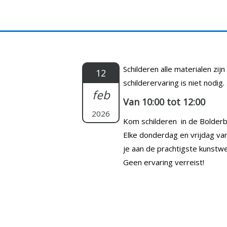
Doorgaan
naar
inhoud
Schilderen alle materialen zij
12
schilderervaring is niet nodig.
feb
Van 10:00 tot 12:00
2026
Kom schilderen in de Bolderb
Elke donderdag en vrijdag va
je aan de prachtigste kunstwe
Geen ervaring verreist!