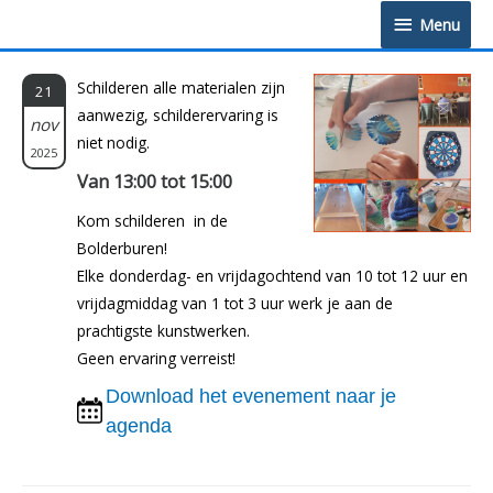
Doorgaan
Menu
Menu
naar
inhoud
Schilderen alle materialen zijn
21
aanwezig, schilderervaring is
nov
niet nodig.
2025
Van 13:00 tot 15:00
Kom schilderen in de
Bolderburen!
Elke donderdag- en vrijdagochtend van 10 tot 12 uur en
vrijdagmiddag van 1 tot 3 uur werk je aan de
prachtigste kunstwerken.
Geen ervaring verreist!
Download het evenement naar je
agenda