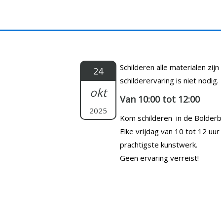
Doorgaan
naar
inhoud
Schilderen alle materialen zij
24
schilderervaring is niet nodig.
okt
Van 10:00 tot 12:00
2025
Kom schilderen in de Bolderb
Elke vrijdag van 10 tot 12 uur
prachtigste kunstwerk.
Geen ervaring verreist!