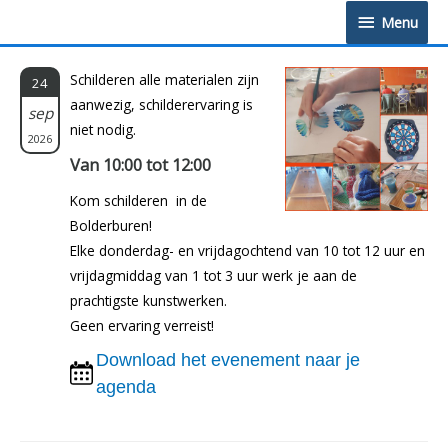
Doorgaan
Menu
Menu
naar
inhoud
Schilderen alle materialen zijn
24
aanwezig, schilderervaring is
sep
niet nodig.
2026
Van 10:00 tot 12:00
Kom schilderen in de
Bolderburen!
Elke donderdag- en vrijdagochtend van 10 tot 12 uur en
vrijdagmiddag van 1 tot 3 uur werk je aan de
prachtigste kunstwerken.
Geen ervaring verreist!
Download het evenement naar je
agenda