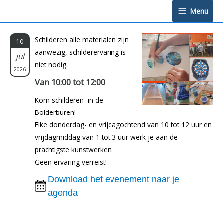
Doorgaan
Menu
Menu
naar
inhoud
Schilderen alle materialen zijn
10
aanwezig, schilderervaring is
jul
niet nodig.
2026
Van 10:00 tot 12:00
Kom schilderen in de
Bolderburen!
Elke donderdag- en vrijdagochtend van 10 tot 12 uur en
vrijdagmiddag van 1 tot 3 uur werk je aan de
prachtigste kunstwerken.
Geen ervaring verreist!
Download het evenement naar je
agenda