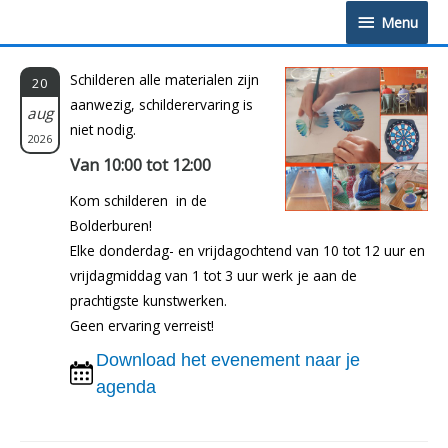
Doorgaan
Menu
Menu
naar
inhoud
Schilderen alle materialen zijn
20
aanwezig, schilderervaring is
aug
niet nodig.
2026
Van 10:00 tot 12:00
Kom schilderen in de
Bolderburen!
Elke donderdag- en vrijdagochtend van 10 tot 12 uur en
vrijdagmiddag van 1 tot 3 uur werk je aan de
prachtigste kunstwerken.
Geen ervaring verreist!
Download het evenement naar je
agenda