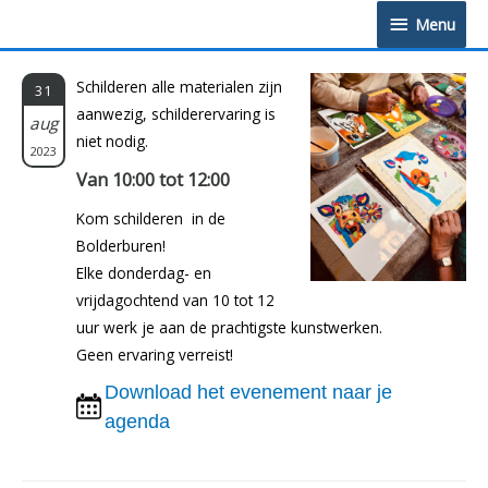
Doorgaan
Menu
Menu
naar
inhoud
Schilderen alle materialen zijn
31
aanwezig, schilderervaring is
aug
niet nodig.
2023
Van 10:00 tot 12:00
Kom schilderen in de
Bolderburen!
Elke donderdag- en
vrijdagochtend van 10 tot 12
uur werk je aan de prachtigste kunstwerken.
Geen ervaring verreist!
Download het evenement naar je
agenda