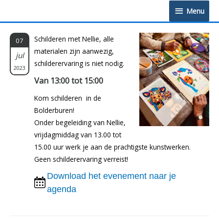
Doorgaan
Menu
Menu
naar
inhoud
Schilderen met Nellie, alle
07
materialen zijn aanwezig,
jul
schilderervaring is niet nodig.
2023
Van 13:00 tot 15:00
Kom schilderen in de
Bolderburen!
Onder begeleiding van Nellie,
vrijdagmiddag van 13.00 tot
15.00 uur werk je aan de prachtigste kunstwerken.
Geen schilderervaring verreist!
Download het evenement naar je
agenda