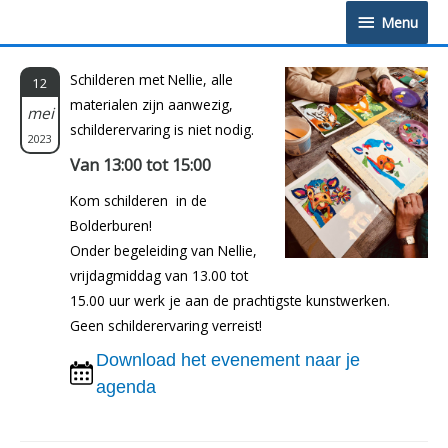
Doorgaan
Menu
Menu
naar
inhoud
Schilderen met Nellie, alle
12
materialen zijn aanwezig,
mei
schilderervaring is niet nodig.
2023
Van 13:00 tot 15:00
Kom schilderen in de
Bolderburen!
Onder begeleiding van Nellie,
vrijdagmiddag van 13.00 tot
15.00 uur werk je aan de prachtigste kunstwerken.
Geen schilderervaring verreist!
Download het evenement naar je
agenda