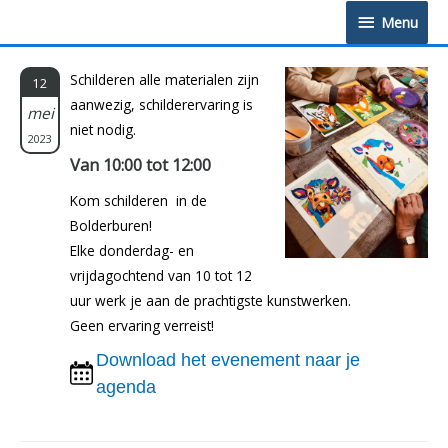
Doorgaan
Menu
Menu
naar
inhoud
Schilderen alle materialen zijn
12
aanwezig, schilderervaring is
mei
niet nodig.
2023
Van 10:00 tot 12:00
Kom schilderen in de
Bolderburen!
Elke donderdag- en
vrijdagochtend van 10 tot 12
uur werk je aan de prachtigste kunstwerken.
Geen ervaring verreist!
Download het evenement naar je
agenda