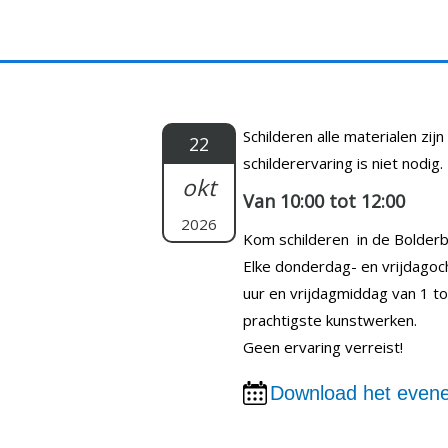
Doorgaan
naar
inhoud
Schilderen alle materialen zij
22
schilderervaring is niet nodig.
okt
Van 10:00 tot 12:00
2026
Kom schilderen in de Bolderb
Elke donderdag- en vrijdagoc
uur en vrijdagmiddag van 1 to
prachtigste kunstwerken.
Geen ervaring verreist!
Download het evene