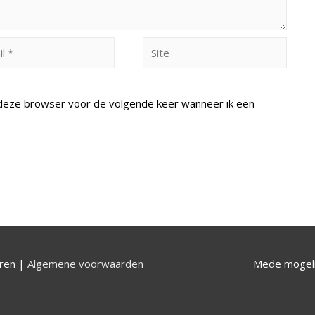
Site
n deze browser voor de volgende keer wanneer ik een
uren |
Algemene voorwaarden
Mede mogeli