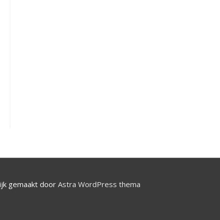
jk gemaakt door
Astra WordPress thema