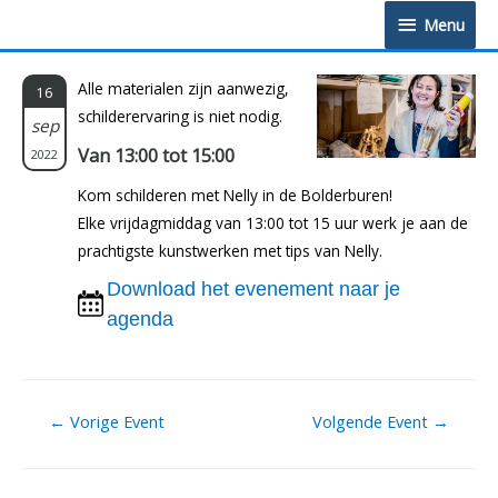
Doorgaan
Menu
Menu
naar
inhoud
Alle materialen zijn aanwezig,
16
schilderervaring is niet nodig.
sep
Van 13:00 tot 15:00
2022
Kom schilderen met Nelly in de Bolderburen!
Elke vrijdagmiddag van 13:00 tot 15 uur werk je aan de
prachtigste kunstwerken met tips van Nelly.
Download het evenement naar je
agenda
Berichtnavigatie
←
Vorige Event
Volgende Event
→