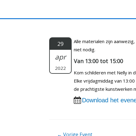
Doorgaan
naar
inhoud
Alle materialen zijn aanwezig, 
29
niet nodig.
apr
Van 13:00 tot 15:00
2022
Kom schilderen met Nelly in 
Elke vrijdagmiddag van 13:00 
de prachtigste kunstwerken me
Download het evene
Berichtnavigatie
←
Vorige Event