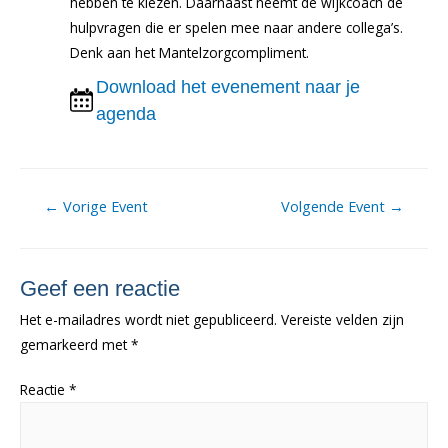
hebben te kiezen. Daarnaast neemt de wijkcoach de
hulpvragen die er spelen mee naar andere collega’s.
Denk aan het Mantelzorgcompliment.
Download het evenement naar je
agenda
Berichtnavigatie
←
Vorige Event
Volgende Event
→
Geef een reactie
Het e-mailadres wordt niet gepubliceerd.
Vereiste velden zijn
gemarkeerd met
*
Reactie
*