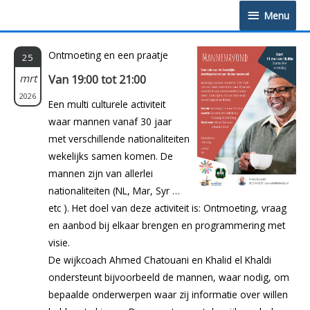
Doorgaan
Menu
Menu
naar
inhoud
Ontmoeting en een praatje
25
mrt
Van 19:00 tot 21:00
2026
Een multi culturele activiteit
waar mannen vanaf 30 jaar
met verschillende nationaliteiten
wekelijks samen komen. De
mannen zijn van allerlei
nationaliteiten (NL, Mar, Syr …
etc ). Het doel van deze activiteit is: Ontmoeting, vraag
en aanbod bij elkaar brengen en programmering met
visie.
De wijkcoach Ahmed Chatouani en Khalid el Khaldi
ondersteunt bijvoorbeeld de mannen, waar nodig, om
bepaalde onderwerpen waar zij informatie over willen