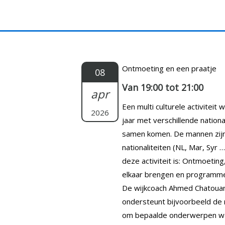
Doorgaan
naar
inhoud
Ontmoeting en een praatje
08
Van 19:00 tot 21:00
apr
Een multi culturele activiteit
2026
jaar met verschillende nationa
samen komen. De mannen zijn 
nationaliteiten (NL, Mar, Syr 
deze activiteit is: Ontmoeting
elkaar brengen en programmer
De wijkcoach Ahmed Chatouani 
ondersteunt bijvoorbeeld de
om bepaalde onderwerpen waa