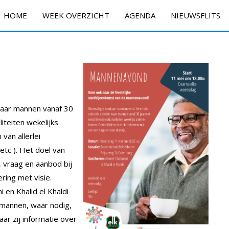
HOME
WEEK OVERZICHT
AGENDA
NIEUWSFLITS
 waar mannen vanaf 30
liteiten wekelijks
van allerlei
…etc ). Het doel van
, vraag en aanbod bij
ing met visie.
en Khalid el Khaldi
 mannen, waar nodig,
r zij informatie over