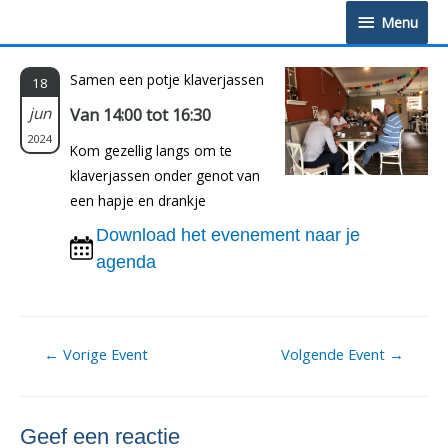
Doorgaan
Menu
Menu
naar
inhoud
Samen een potje klaverjassen
18
jun
Van 14:00 tot 16:30
2024
Kom gezellig langs om te
klaverjassen onder genot van
een hapje en drankje
Download het evenement naar je
agenda
Berichtnavigatie
←
Vorige Event
Volgende Event
→
Geef een reactie