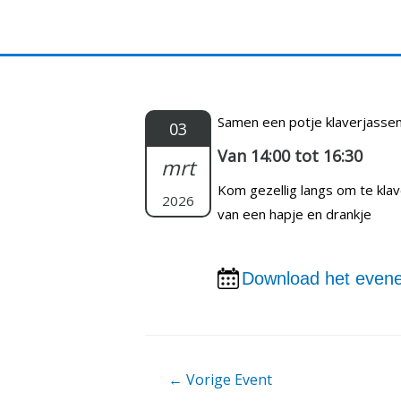
Doorgaan
naar
inhoud
Samen een potje klaverjasse
03
Van 14:00 tot 16:30
mrt
Kom gezellig langs om te kla
2026
van een hapje en drankje
Download het evene
Berichtnavigatie
←
Vorige Event