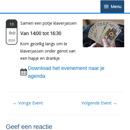
Doorgaan
Menu
Menu
naar
inhoud
Samen een potje klaverjassen
10
feb
Van 14:00 tot 16:30
2026
Kom gezellig langs om te
klaverjassen onder genot van
een hapje en drankje
Download het evenement naar je
agenda
Berichtnavigatie
←
Vorige Event
Volgende Event
→
Geef een reactie