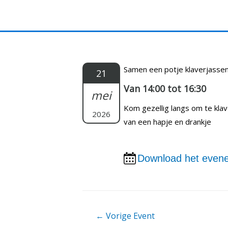
Doorgaan
naar
inhoud
Samen een potje klaverjasse
21
Van 14:00 tot 16:30
mei
Kom gezellig langs om te kla
2026
van een hapje en drankje
Download het evene
Berichtnavigatie
←
Vorige Event