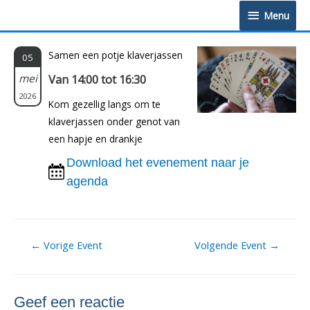
Doorgaan
Menu
Menu
naar
inhoud
Samen een potje klaverjassen
05
mei
Van 14:00 tot 16:30
2026
Kom gezellig langs om te
klaverjassen onder genot van
een hapje en drankje
Download het evenement naar je
agenda
Berichtnavigatie
←
Vorige Event
Volgende Event
→
Geef een reactie