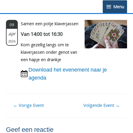
Doorgaan
Menu
Menu
naar
inhoud
Samen een potje klaverjassen
09
apr
Van 14:00 tot 16:30
2026
Kom gezellig langs om te
klaverjassen onder genot van
een hapje en drankje
Download het evenement naar je
agenda
Berichtnavigatie
←
Vorige Event
Volgende Event
→
Geef een reactie