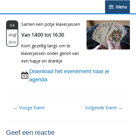
Doorgaan
Menu
Menu
naar
inhoud
Samen een potje klaverjassen
04
aug
Van 14:00 tot 16:30
2026
Kom gezellig langs om te
klaverjassen onder genot van
een hapje en drankje
Download het evenement naar je
agenda
Berichtnavigatie
←
Vorige Event
Volgende Event
→
Geef een reactie