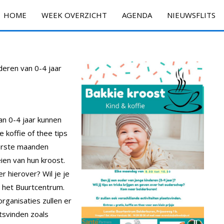
HOME
WEEK OVERZICHT
AGENDA
NIEUWSFLITS
deren van 0-4 jaar
n 0-4 jaar kunnen
 koffie of thee tips
eerste maanden
ien van hun kroost.
er hierover? Wil je je
 het Buurtcentrum.
rganisaties zullen er
atsvinden zoals