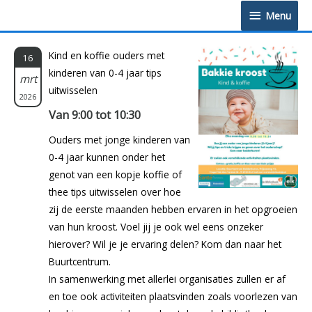
Doorgaan
Menu
Menu
naar
inhoud
Kind en koffie ouders met
16
kinderen van 0-4 jaar tips
mrt
uitwisselen
2026
Van 9:00 tot 10:30
Ouders met jonge kinderen van
0-4 jaar kunnen onder het
genot van een kopje koffie of
thee tips uitwisselen over hoe
zij de eerste maanden hebben ervaren in het opgroeien
van hun kroost. Voel jij je ook wel eens onzeker
hierover? Wil je je ervaring delen? Kom dan naar het
Buurtcentrum.
In samenwerking met allerlei organisaties zullen er af
en toe ook activiteiten plaatsvinden zoals voorlezen van