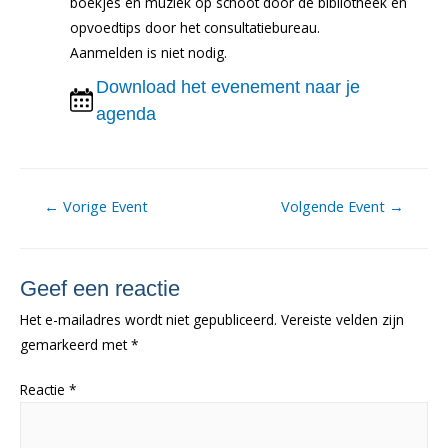
boekjes en muziek op schoot door de bibliotheek en
opvoedtips door het consultatiebureau.
Aanmelden is niet nodig.
Download het evenement naar je
agenda
Berichtnavigatie
←
Vorige Event
Volgende Event
→
Geef een reactie
Het e-mailadres wordt niet gepubliceerd.
Vereiste velden zijn
gemarkeerd met
*
Reactie
*