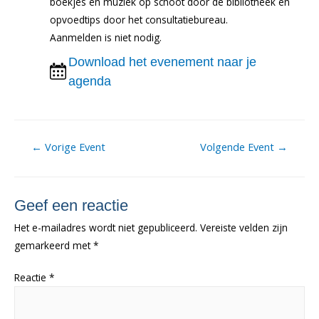
boekjes en muziek op schoot door de bibliotheek en
opvoedtips door het consultatiebureau.
Aanmelden is niet nodig.
Download het evenement naar je
agenda
Berichtnavigatie
←
Vorige Event
Volgende Event
→
Geef een reactie
Het e-mailadres wordt niet gepubliceerd.
Vereiste velden zijn
gemarkeerd met
*
Reactie
*