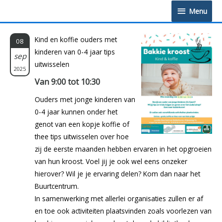
Doorgaan
Menu
Menu
naar
inhoud
Kind en koffie ouders met
08
kinderen van 0-4 jaar tips
sep
uitwisselen
2025
Van 9:00 tot 10:30
Ouders met jonge kinderen van
0-4 jaar kunnen onder het
genot van een kopje koffie of
thee tips uitwisselen over hoe
zij de eerste maanden hebben ervaren in het opgroeien
van hun kroost. Voel jij je ook wel eens onzeker
hierover? Wil je je ervaring delen? Kom dan naar het
Buurtcentrum.
In samenwerking met allerlei organisaties zullen er af
en toe ook activiteiten plaatsvinden zoals voorlezen van