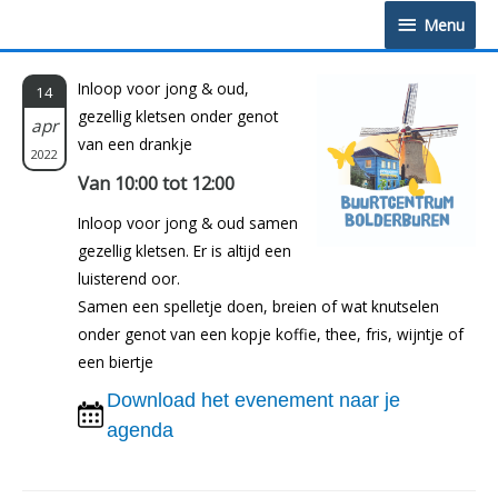
Doorgaan
Menu
Menu
naar
inhoud
Inloop voor jong & oud,
14
gezellig kletsen onder genot
apr
van een drankje
2022
Van 10:00 tot 12:00
Inloop voor jong & oud samen
gezellig kletsen. Er is altijd een
luisterend oor.
Samen een spelletje doen, breien of wat knutselen
onder genot van een kopje koffie, thee, fris, wijntje of
een biertje
Download het evenement naar je
agenda