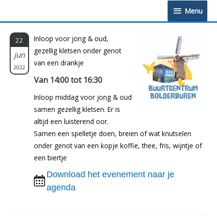
Doorgaan
Menu
Menu
naar
inhoud
Inloop voor jong & oud,
22
gezellig kletsen onder genot
jun
van een drankje
2022
Van 14:00 tot 16:30
Inloop middag voor jong & oud
samen gezellig kletsen. Er is
altijd een luisterend oor.
Samen een spelletje doen, breien of wat knutselen
onder genot van een kopje koffie, thee, fris, wijntje of
een biertje
Download het evenement naar je
agenda