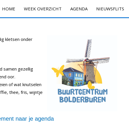
HOME
WEEK OVERZICHT
AGENDA
NIEUWSFLITS
lig kletsen onder
d samen gezellig
rend oor.
eien of wat knutselen
ie, thee, fris, wijntje
ment naar je agenda