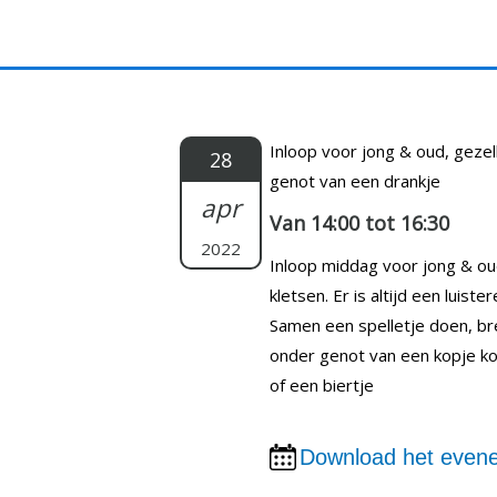
Doorgaan
naar
inhoud
Inloop voor jong & oud, gezel
28
genot van een drankje
apr
Van 14:00 tot 16:30
2022
Inloop middag voor jong & ou
kletsen. Er is altijd een luiste
Samen een spelletje doen, br
onder genot van een kopje koff
of een biertje
Download het evene