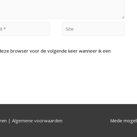
Site
n deze browser voor de volgende keer wanneer ik een
uren |
Algemene voorwaarden
Mede mogeli