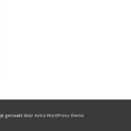
jk gemaakt door
Astra WordPress thema