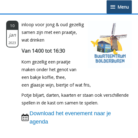
Doorgaan
Menu
Menu
naar
inhoud
inloop voor jong & oud gezellig
10
samen zijn met een praatje,
jan
wat drinken
2023
Van 14:00 tot 16:30
Kom gezellig een praatje
maken onder het genot van
een bakje koffie, thee,
een glaasje wijn, biertje of wat fris,
Potje biljart, darten, kaarten er staan ook verschillende
spellen in de kast om samen te spelen.
Download het evenement naar je
agenda