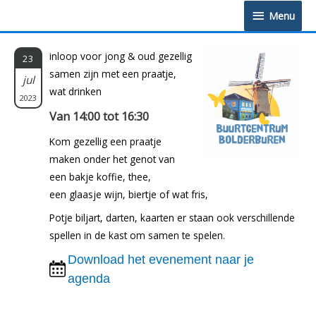
Doorgaan
Menu
Menu
naar
inhoud
inloop voor jong & oud gezellig
23
samen zijn met een praatje,
jul
wat drinken
2023
Van 14:00 tot 16:30
Kom gezellig een praatje
maken onder het genot van
een bakje koffie, thee,
een glaasje wijn, biertje of wat fris,
Potje biljart, darten, kaarten er staan ook verschillende
spellen in de kast om samen te spelen.
Download het evenement naar je
agenda