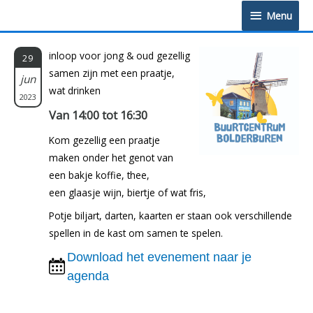
Doorgaan
Menu
Menu
naar
inhoud
inloop voor jong & oud gezellig
29
samen zijn met een praatje,
jun
wat drinken
2023
Van 14:00 tot 16:30
Kom gezellig een praatje
maken onder het genot van
een bakje koffie, thee,
een glaasje wijn, biertje of wat fris,
Potje biljart, darten, kaarten er staan ook verschillende
spellen in de kast om samen te spelen.
Download het evenement naar je
agenda